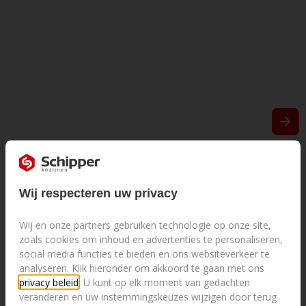
Stef Borst en zijn vrouw Lisanne kochten een kavel,
om precies het huis te laten bouwen dat ze voor
ogen hadden. De keuze voor de kozijnen viel op
kunststof. Onderhoudsarm materiaal met een mooie
matte uitstraling van buiten en van binnen.
Wij respecteren uw privacy
Wij en onze partners gebruiken technologie op onze site,
zoals cookies om inhoud en advertenties te personaliseren,
social media functies te bieden en ons websiteverkeer te
analyseren. Klik hieronder om akkoord te gaan met ons
privacy beleid
. U kunt op elk moment van gedachten
veranderen en uw instemmingskeuzes wijzigen door terug